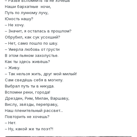
– Разве вспомнить ты не хочешь
Наши бархатные ночи,
Путь по лунному лучу,
Юность нашу?
– Не хочу.
– Значит, я осталась в прошлом?
Обрубил, как сук усохший?
– Нет, само пошло по шву.
– Умерла любовь от грусти
В этом пьяном захолустье.
Как ты здесь живёшь?
– Живу.
– Так нельзя жить, друг мой милый!
Сам сведёшь себя в могилу.
Выбрал путь ты в никуда.
Вспомни реки, города!
Дрезден, Рим, Милан, Варшаву,
Вислу, звёзды, переправу,
Наш пленительный рассвет...
Повторить не хочешь?
– Нет.
– Ну, какой же ты поэт?!