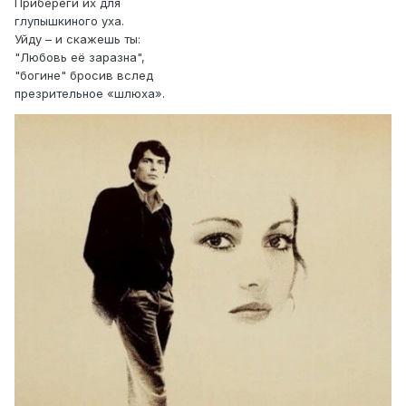
Прибереги их для
глупышкиного уха.
Уйду – и скажешь ты:
"Любовь её заразна",
"богине" бросив вслед
презрительное «шлюха».