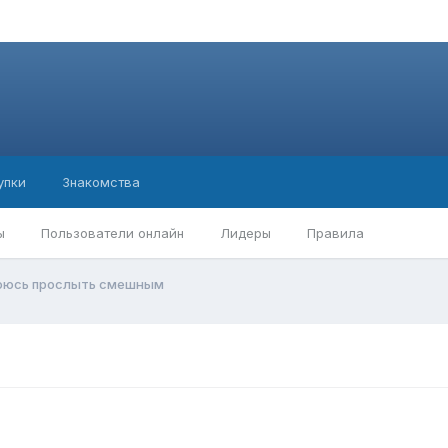
упки
Знакомства
ы
Пользователи онлайн
Лидеры
Правила
оюсь прослыть смешным