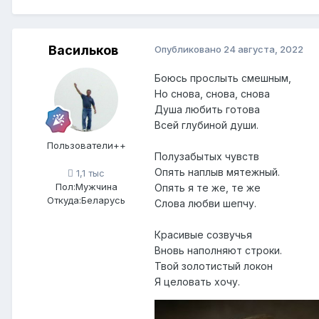
Васильков
Опубликовано
24 августа, 2022
Боюсь прослыть смешным,
Но снова, снова, снова
Душа любить готова
Всей глубиной души.
Пользователи++
Полузабытых чувств
Опять наплыв мятежный.
1,1 тыс
Пол:
Мужчина
Опять я те же, те же
Откуда:
Беларусь
Слова любви шепчу.
Красивые созвучья
Вновь наполняют строки.
Твой золотистый локон
Я целовать хочу.