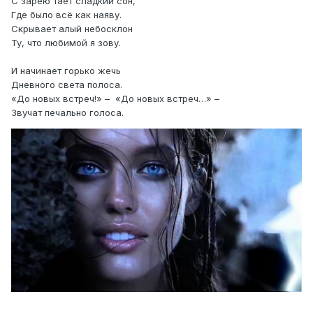
С зарёю тает сладкий сон,
Где было всё как наяву.
Скрывает алый небосклон
Ту, что любимой я зову.
И начинает горько жечь
Дневного света полоса.
«До новых встреч!» – «До новых встреч…» –
Звучат печально голоса.