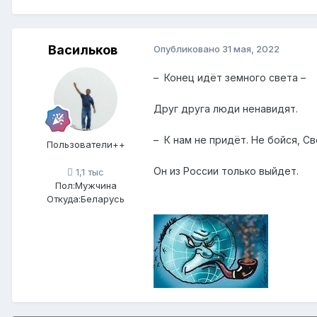
Васильков
Опубликовано
31 мая, 2022
– Конец идёт земного света –
Друг друга люди ненавидят.
– К нам не придёт. Не бойся, Св
Пользователи++
Он из России только выйдет.
1,1 тыс
Пол:
Мужчина
Откуда:
Беларусь