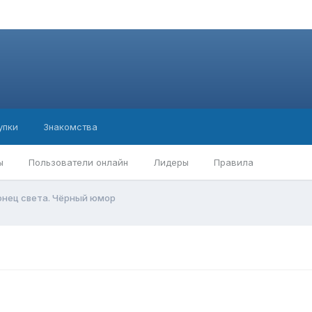
упки
Знакомства
ы
Пользователи онлайн
Лидеры
Правила
онец света. Чёрный юмор