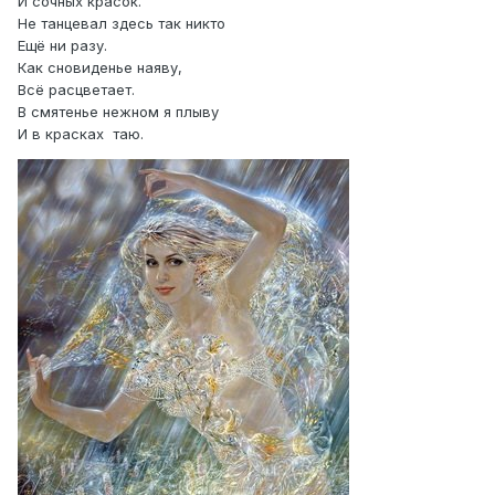
И сочных красок.
Не танцевал здесь так никто
Ещё ни разу.
Как сновиденье наяву,
Всё расцветает.
В смятенье нежном я плыву
И в красках таю.