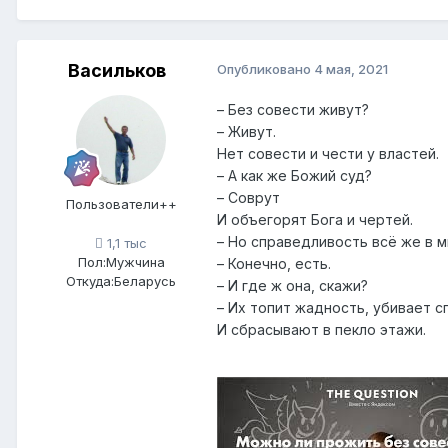
Васильков
Опубликовано
4 мая, 2021
– Без совести живут?
– Живут.
Нет совести и чести у властей.
– А как же Божий суд?
– Соврут
Пользователи++
И объегорят Бога и чертей.
– Но справедливость всё же в м
1,1 тыс
Пол:
Мужчина
– Конечно, есть.
Откуда:
Беларусь
– И где ж она, скажи?
– Их топит жадность, убивает с
И сбрасывают в пекло этажи.