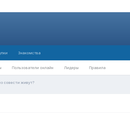
упки
Знакомства
ы
Пользователи онлайн
Лидеры
Правила
ез совести живут?