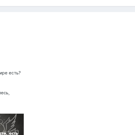
ире есть?
песь,