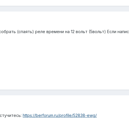
брать (спаять) реле времени на 12 вольт (5вольт) Если написа
остучитесь:
https://berforum.ru/profile/52838-ewg/