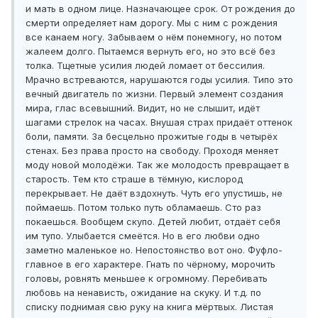
и мать в одном лице. Назначающее срок. От рождения до
смерти определяет нам дорогу. Мы с ним с рождения
все канаем ногу. Забываем о нём понемногу, но потом
жалеем долго. Пытаемся вернуть его, но это всё без
толка. Тщетные усилия людей ломает от бессилия.
Мрачно встреваются, нарушаются годы усилия. Типо это
вечный двигатель по жизни. Первый элемент создания
мира, глас всевышний. Видит, но не слышит, идёт
шагами стрелок на часах. Внушая страх придаёт оттенок
боли, памяти. За бесцельно прожитые годы в четырёх
стенах. Без права просто на свободу. Проходя меняет
моду новой молодёжи. Так же молодость превращает в
старость. Тем кто страше в тёмную, кислород
перекрывает. Не даёт вздохнуть. Чуть его упустишь, не
поймаешь. Потом только путь обламаешь. Сто раз
покаешься. Вообщем скупо. Детей любит, отдаёт себя
им тупо. Улыбается смеётся. Но в его любви одно
заметно маленькое но. Непостоянство вот оно. Фуфло-
главное в его характере. Гнать по чёрному, морочить
головы, ровнять меньшее к огромному. Перебивать
любовь на ненависть, ожидание на скуку. И т.д. по
списку поднимая свю руку на книга мёртвых. Листая