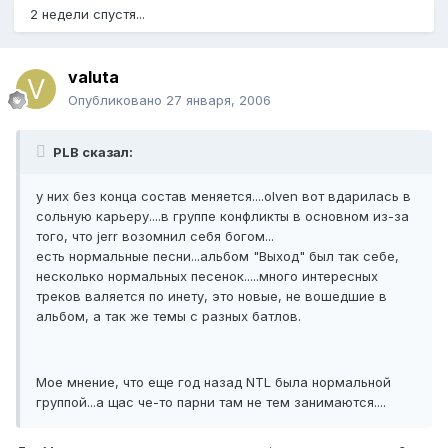
2 недели спустя...
valuta
Опубликовано
27 января, 2006
PLB сказал:
у них без конца состав меняется....olven вот вдарилась в
сольную карьеру....в группе конфликты в основном из-за
того, что jerr возомнил себя богом...
есть нормальные песни...альбом "Выход" был так себе,
несколько нормальных песенок.....много интересных
треков валяется по инету, это новые, не вошедшие в
альбом, а так же темы с разных батлов.
Мое мнение, что еще год назад NTL была нормальной
группой...а щас че-то парни там не тем занимаются....