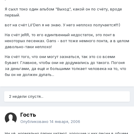
Я сыхл токо один альбом "Выход", какой он по счёту, вроде
первый.
вот на счёт Lil'Den я не знаю. У него неплохо получается!!!:)
На счёт jeRR, то его единтвенный недостаток, это понт в
некоторых песенках. Gans - вот тоже немного понта, а в целом
давольно-таки неплохо!
На счёт того, что они могут зазнаться, так это со всеми
бувает. Главное, чтобы они не додумались до такого. Погоня
за деньгами, да ещё и большими толкает человека на то, что
бы он не должен дулать...
2 недели спустя...
Гость
Опубликовано
14 января, 2006
Ни чё, нормально парни читают, хорошие у них песни в общем