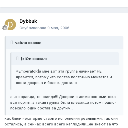
Dybbuk
Опубликовано
9 мая, 2006
valuta сказал:
[ziOn сказал:
*EmperatoR]а мне вот эта группа начинает НЕ
нравится, потому что состав постоянно меняется и
понта дохрена и более...достало
а что правда, то правда!!! Джерри своими понтами тока
все портит..а такая группа была клевая...а потом пошло-
поехало..один состав за другим...
как были некоторые старые исполнения реальными, так они
остались, а сейчас всего всего наплодили...не знают за что