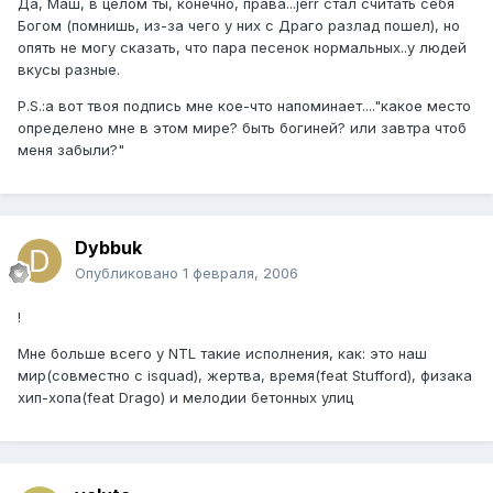
Да, Маш, в целом ты, конечно, права...jerr стал считать себя
Богом (помнишь, из-за чего у них с Драго разлад пошел), но
опять не могу сказать, что пара песенок нормальных..у людей
вкусы разные.
P.S.:а вот твоя подпись мне кое-что напоминает...."какое место
определено мне в этом мире? быть богиней? или завтра чтоб
меня забыли?"
Dybbuk
Опубликовано
1 февраля, 2006
!
Мне больше всего у NTL такие исполнения, как: это наш
мир(совместно с isquad), жертва, время(feat Stufford), физака
хип-хопа(feat Drago) и мелодии бетонных улиц