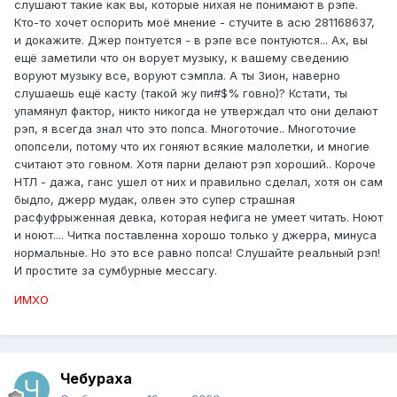
слушают такие как вы, которые нихая не понимают в рэпе.
Кто-то хочет оспорить моё мнение - стучите в асю 281168637,
и докажите. Джер понтуется - в рэпе все понтуются... Ах, вы
ещё заметили что он ворует музыку, к вашему сведению
воруют музыку все, воруют сэмпла. А ты Зион, наверно
слушаешь ещё касту (такой жу пи#$% говно)? Кстати, ты
упамянул фактор, никто никогда не утверждал что они делают
рэп, я всегда знал что это попса. Многоточие.. Многоточие
опопсели, потому что их гоняют всякие малолетки, и многие
считают это говном. Хотя парни делают рэп хороший.. Короче
НТЛ - дажа, ганс ушел от них и правильно сделал, хотя он сам
быдло, джерр мудак, олвен это супер страшная
расфуфрыженная девка, которая нефига не умеет читать. Ноют
и ноют.... Читка поставленна хорошо только у джерра, минуса
нормальные. Но это все равно попса! Слушайте реальный рэп!
И простите за сумбурные мессагу.
ИМХО
Чебураха