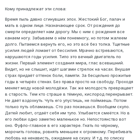
Кому принадлежат эти слова:
Время пыль давно сгинувших эпох. Жестокий Бог, палач и
мать в одном лице. Назначающее срок. От рождения до
смерти определяет нам дорогу. Мы с ним с рождения все
канаем ногу. Забываем о нём понемногу, но потом жалеем
долго. Пытаемся вернуть его, но это всё без толка. Тщетные
усилия людей ломает от бессилия. Мрачно встреваются,
нарушаются годы усилия. Типо это вечный двигатель по
жизни. Первый элемент создания мира, глас всевышний.
Видит, но не слышит, идёт шагами стрелок на часах. Внушая
страх придаёт оттенок боли, памяти. За бесцельно прожитые
годы в четырёх стенах. Без права просто на свободу. Проходя
меняет моду новой молодёжи. Так же молодость превращает
в старость. Тем кто страше в тёмную, кислород перекрывает.
Не даёт вздохнуть. Чуть его упустишь, не поймаешь. Потом
только путь обламаешь. Сто раз покаешься. Вообщем скупо.
Детей любит, отдаёт себя им тупо. Улыбается смеётся. Но в
его любви одно заметно маленькое но. Непостоянство вот
оно. Фуфло-главное в его характере. Гнать по чёрному,
морочить головы, ровнять меньшее к огромному. Перебивать
любовь на ненависть, ожидание на скуку. И т.д. по списку