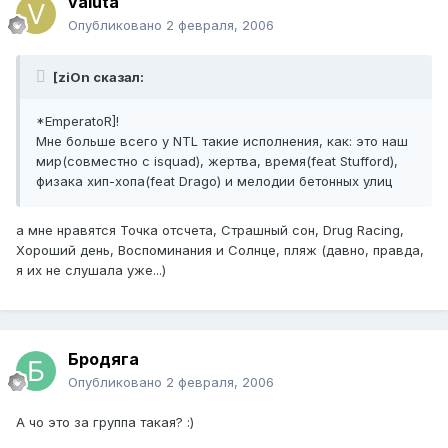
valuta
Опубликовано
2 февраля, 2006
[ziOn сказал:
*EmperatoR]!
Мне больше всего у NTL такие исполнения, как: это наш
мир(совместно с isquad), жертва, время(feat Stufford),
физака хип-хопа(feat Drago) и мелодии бетонных улиц
а мне нравятся Точка отсчета, Страшный сон, Drug Racing,
Хороший день, Воспоминания и Солнце, пляж (давно, правда,
я их не слушала уже...)
Бродяга
Опубликовано
2 февраля, 2006
А чо это за группа такая? :)