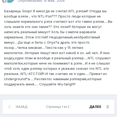
Опубликовано
19 мая, 2006
Базаришь Sisqo! Я никогда не считал NTL рэпом!! Откуда вы
вообще взяли , что NTL-Рэп??? Просто люди которые не
слышали нормального рэпа считают вот это гамно рэпом.....Вы
хоть знаете кто они такие?? Это лохи!!! Которые не могут
написать реальный минус!! Хоть бы сэмпла варавали
нармальна...Этож отстой!! Недоделаный,необработаный
минус....Да ищо и биты с Onyx*а драть это просто
позор....Читка никакая....Текста как у 15 летних
малолеток...Которые пишут мол вот какой я ох...ый чел...Я пью
водку,курю план м вообще я реальный рэппер.....NTL слушают
малолетки,которые ниче не понимают в рэпе....И я не слышал
чтоб хоть один рэппер которых я уважаю сказал что NTL это
реальна...NTL-АТСТОЙ!! И так считаю не я один......Привет из
Underground*а......Респектос наманым рэпперам,которые
поддержать меня..... Слушайте Wu-tang!!!!!
НАЗАД
Страница 1 из 2
ДАЛЕЕ