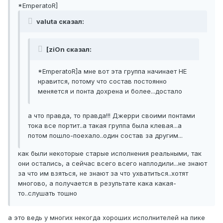
*EmperatoR]
valuta сказал:
[ziOn сказал:
*EmperatoR]а мне вот эта группа начинает НЕ
нравится, потому что состав постоянно
меняется и понта дохрена и более...достало
а что правда, то правда!!! Джерри своими понтами
тока все портит..а такая группа была клевая...а
потом пошло-поехало..один состав за другим...
как были некоторые старые исполнения реальными, так
они остались, а сейчас всего всего наплодили...не знают
за что им взяться, не знают за что ухватиться..хотят
многово, а получается в результате кака какая-
то..слушать тошно
а это ведь у многих некогда хороших исполнителей на пике