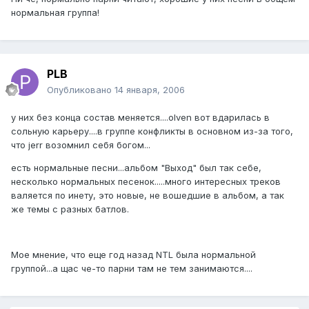
нормальная группа!
PLB
Опубликовано
14 января, 2006
у них без конца состав меняется....olven вот вдарилась в
сольную карьеру....в группе конфликты в основном из-за того,
что jerr возомнил себя богом...
есть нормальные песни...альбом "Выход" был так себе,
несколько нормальных песенок.....много интересных треков
валяется по инету, это новые, не вошедшие в альбом, а так
же темы с разных батлов.
Мое мнение, что еще год назад NTL была нормальной
группой...а щас че-то парни там не тем занимаются....