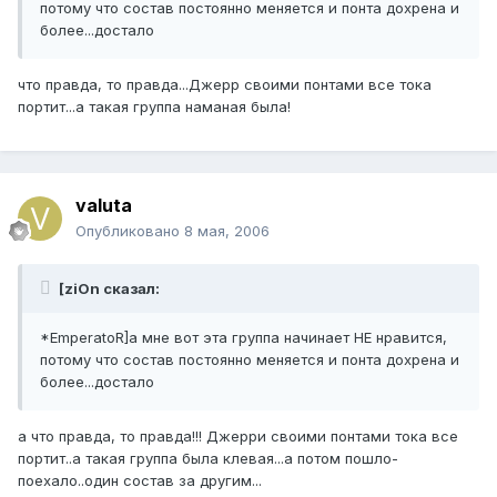
потому что состав постоянно меняется и понта дохрена и
более...достало
что правда, то правда...Джерр своими понтами все тока
портит...а такая группа наманая была!
valuta
Опубликовано
8 мая, 2006
[ziOn сказал:
*EmperatoR]а мне вот эта группа начинает НЕ нравится,
потому что состав постоянно меняется и понта дохрена и
более...достало
а что правда, то правда!!! Джерри своими понтами тока все
портит..а такая группа была клевая...а потом пошло-
поехало..один состав за другим...