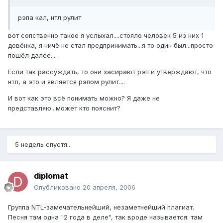
рэпа кал, нтл рулит
вот сопственно такое я услыхал....стояло человек 5 из них 1
девёнка, я ничё не стал предпринимать...я то один был...просто
пошёл далее....
Если так рассуждать, то они засирают рэп и утверждают, что
нтл, а это и является рэпом рулит....
И вот как это всё понимать можно? Я даже не
представляю...может кто пояснит?
5 недель спустя...
diplomat
Опубликовано
20 апреля, 2006
Группа NTL-замечательнейший, незаметнейший плагиат.
Песня там одна "2 года в деле", так вроде называется: там