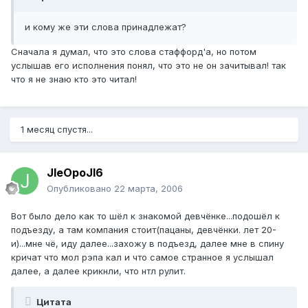
и кому же эти слова принадлежат?
Сначала я думал, что это слова стаффорд'а, но потом
услышав его исполнения понял, что это не он зачитывал! так
что я не знаю кто это читал!
1 месяц спустя...
JIeOpoJI6
Опубликовано
22 марта, 2006
Вот было дело как то шёл к знакомой девчёнке...подошёл к
подъезду, а там компания стоит(пацаны, девчёнки. лет 20-
и)...мне чё, иду далее...захожу в подъезд, далее мне в спину
кричат что мол рэпа кал и что самое странное я услышал
далее, а далее крикнли, что нтл рулит.
Цитата