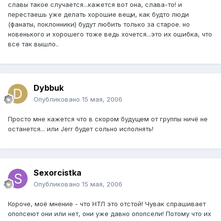
славы такое случается...кажется вот она, слава-то! и
перестаешь уже делать хорошие вещи, как будто люди
(фанаты, поклонники) будут любить только за старое. но
новенького и хорошего тоже ведь хочется...это их ошибка, что
все так вышло..
Dybbuk
Опубликовано
15 мая, 2006
Просто мне кажется что в скором будущем от группы ничё не
останется... или Jerr будет сольно исполнять!
Sexorcistka
Опубликовано
15 мая, 2006
Короче, моё мнение - что НТЛ это отстой! Чувак спрашивает
опопсеют они или нет, они уже давно опопсели! Потому что их