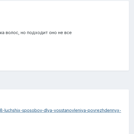
ка волос, но подходит оно не все
o/8-luchshix-sposobov-dlya-vosstanovleniya-povrezhdennyx-