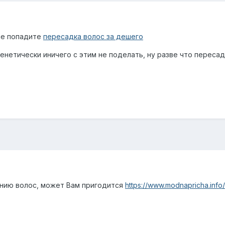
 не попадите
пересадка волос за дешего
енетически иничего с этим не поделать, ну разве что пересад
ению волос, может Вам пригодится
https://www.modnapricha.inf