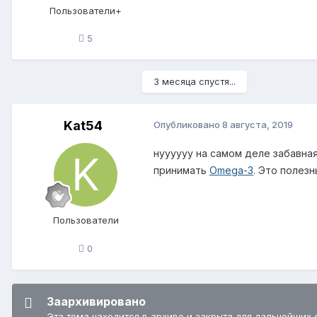
Пользователи+
5
3 месяца спустя...
Kat54
Опубликовано
8 августа, 2019
нуууууу на самом деле забавна
принимать
Omega-3
. Это полез
Пользователи
0
Заархивировано
Эта тема находится в архиве и закрыта для дальнейших 