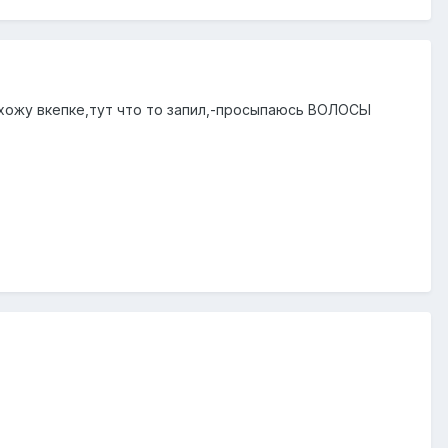
 ,хожу вкепке,тут что то запил,-просыпаюсь ВОЛОСЫ