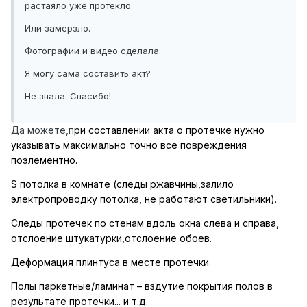
растаяло уже протекло.
Или замерзло.
Фотографии и видео сделала.
Я могу сама составить акт?
Не знала. Спасибо!
Да можете,п
ри составлении акта о протечке нужно
указывать максимально точно все повреждения
поэлементно.
S
потолка в комнате (следы ржавчины,
залило
электропроводку потолка, не работают светильники
).
Следы протечек по стенам вдоль окна слева и справа,
отслоение штукатурки,отслоение обоев.
Деформация плинтуса в месте протечки.
Полы паркетные/ламинат – вздутие покрытия полов в
результате протечки... и т.д.