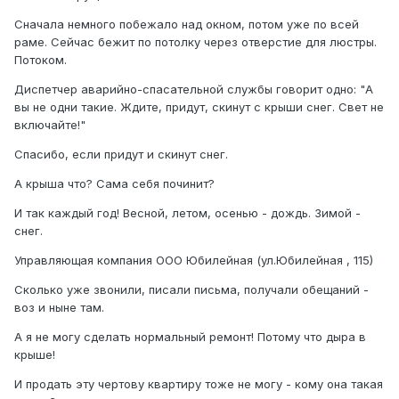
Сначала немного побежало над окном, потом уже по всей
раме. Сейчас бежит по потолку через отверстие для люстры.
Потоком.
Диспетчер аварийно-спасательной службы говорит одно: "А
вы не одни такие. Ждите, придут, скинут с крыши снег. Свет не
включайте!"
Спасибо, если придут и скинут снег.
А крыша что? Сама себя починит?
И так каждый год! Весной, летом, осенью - дождь. Зимой -
снег.
Управляющая компания ООО Юбилейная (ул.Юбилейная , 115)
Сколько уже звонили, писали письма, получали обещаний -
воз и ныне там.
А я не могу сделать нормальный ремонт! Потому что дыра в
крыше!
И продать эту чертову квартиру тоже не могу - кому она такая