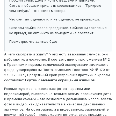
Прошли сутки. День и ночь с ведрами и тряпками.
Сегодня обещали прислать кровельщиков : "Прикроют
чем-нибудь" - это ответ мастера.
Что они там сделают или не сделают, не проверишь.
Сказали прийти после праздников. Сейчас ни заявление
не примут, ни акт никто не приедет и не составит.
Посмотрю, что дальше будет.
А чего смотреть и ждать? У них есть аварийная служба, они
работают круглосуточно. В соответствии с приложением № 2
к Правилам и нормам технической эксплуатации жилищного
фонда, утверждённым Постановлением Госстроя РФ № 170 от
27.09.2003 г., Предельный срок устранения протечки с кровли
составляет
1 сутки с момента обращения жильцов.
Рекомендую воспользоваться фотоаппаратом или
видеокамерой, выставив на технике режим обозначения даты
и времени съемки – это позволит в дальнейшем использовать
фото и видео, как доказательства в качестве действенных
аргументов. На фотографиях и в видеозаписях зафиксируйте
полученный ущерб – повреждения потолка, стен, предметов