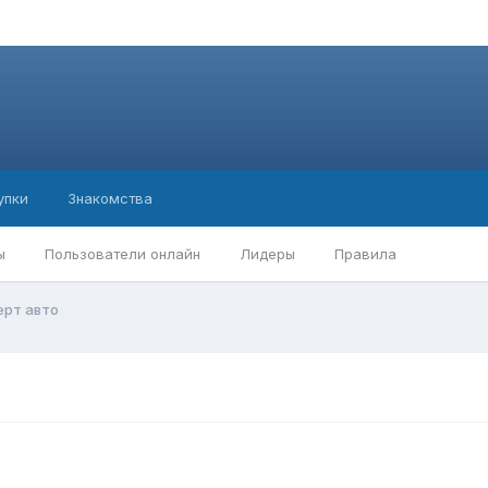
упки
Знакомства
ы
Пользователи онлайн
Лидеры
Правила
ерт авто