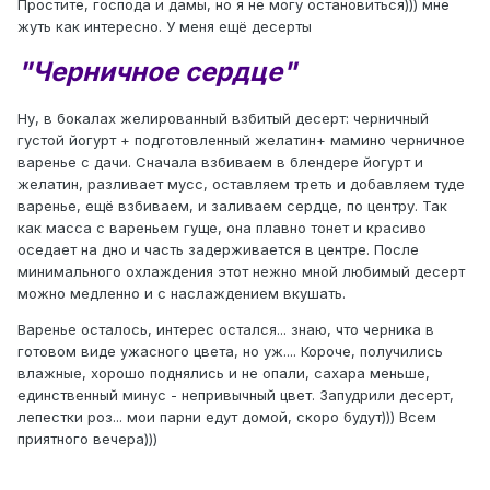
Простите, господа и дамы, но я не могу остановиться))) мне
жуть как интересно. У меня ещё десерты
"Черничное сердце"
Ну, в бокалах желированный взбитый десерт: черничный
густой йогурт + подготовленный желатин+ мамино черничное
варенье с дачи. Сначала взбиваем в блендере йогурт и
желатин, разливает мусс, оставляем треть и добавляем туде
варенье, ещё взбиваем, и заливаем сердце, по центру. Так
как масса с вареньем гуще, она плавно тонет и красиво
оседает на дно и часть задерживается в центре. После
минимального охлаждения этот нежно мной любимый десерт
можно медленно и с наслаждением вкушать.
Варенье осталось, интерес остался... знаю, что черника в
готовом виде ужасного цвета, но уж.... Короче, получились
влажные, хорошо поднялись и не опали, сахара меньше,
единственный минус - непривычный цвет. Запудрили десерт,
лепестки роз... мои парни едут домой, скоро будут))) Всем
приятного вечера)))