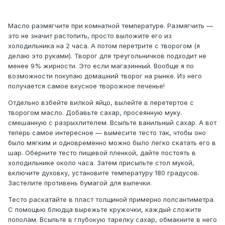
Масло размягчите при комнатной температуре. Размягчить —
это не значит растопить, просто выложите его из
холодильника на 2 часа. А потом перетрите с творогом (я
делаю это руками). Творог для треугольничков подходит не
менее 9% жирности. Это если магазинный. Вообще я по
возможности покупаю домашний творог на рынке. Из него
получается самое вкусное творожное печенье!
Отдельно взбейте вилкой яйцо, вылейте в перетертое с
творогом масло. Добавьте сахар, просеянную муку.
смешанную с разрыхлителем. Всыпьте ванильный сахар. А вот
теперь самое интересное — вымесите тесто так, чтобы оно
было мягким и одновременно можно было легко скатать его в
шар. Оберните тесто пищевой пленкой, дайте постоять в
холодильнике около часа. Затем присыпьте стол мукой,
включите духовку, установите температуру 180 градусов.
Застелите противень бумагой для выпечки.
Тесто раскатайте в пласт толщиной примерно полсантиметра.
С помощью блюдца вырежьте кружочки, каждый сложите
пополам. Всыпьте в глубокую тарелку сахар, обмакните в него