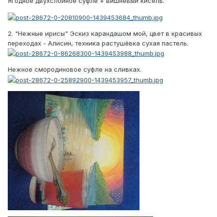
Ягодное двухслойное суфле + вишнёвый кисель.
2. "Нежные ирисы" Эскиз карандашом мой, цвет в красивых
переходах - Алисин, техника растушёвка сухая пастель.
Нежное смородиновое суфле на сливках.