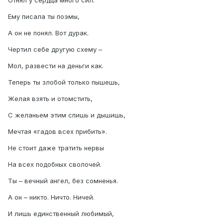
Отнял у сердца много сил.
Ему писала ты поэмы,
А он не понял. Вот дурак.
Чертил себе другую схему –
Мол, развести на деньги как.
Теперь ты злобой только пышешь,
Желая взять и отомстить,
С желаньем этим спишь и дышишь,
Мечтая «гадов всех прибить».
Не стоит даже тратить нервы
На всех подобных сволочей.
Ты – вечный ангел, без сомненья.
А он – никто. Ничто. Ничей.
И лишь единственный любимый,