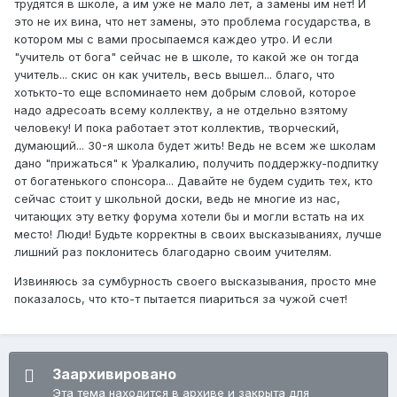
трудятся в школе, а им уже не мало лет, а замены им нет! И
это не их вина, что нет замены, это проблема государства, в
котором мы с вами просыпаемся каждео утро. И если
"учитель от бога" сейчас не в школе, то какой же он тогда
учитель... скис он как учитель, весь вышел... благо, что
хотькто-то еще вспоминаето нем добрым словой, которое
надо адресоать всему коллектву, а не отдельно взятому
человеку! И пока работает этот коллектив, творческий,
думающий... 30-я школа будет жить! Ведь не всем же школам
дано "прижаться" к Уралкалию, получить поддержку-подпитку
от богатенького спонсора... Давайте не будем судить тех, кто
сейчас стоит у школьной доски, ведь не многие из нас,
читающих эту ветку форума хотели бы и могли встать на их
место! Люди! Будьте корректны в своих высказываниях, лучше
лишний раз поклонитесь благодарно своим учителям.
Извиняюсь за сумбурность своего высказывания, просто мне
показалось, что кто-т пытается пиариться за чужой счет!
Заархивировано
Эта тема находится в архиве и закрыта для