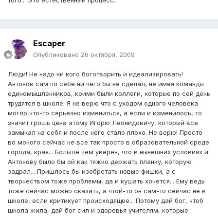
того... Это естественный процесс.
Escaper
Опубликовано
26 октября, 2009
Люди! Не надо ни кого боготворить и идеализировать!
Антонов сам по себе ни чего бы не сделал, не имея команды
единомышленников, коими были коллеги, которые по сей день
трудятся в школе. Я не верю что с уходом одного человека
могло что-то серьезно измениться, а если и изменилось, то
значит грошь цена этому Игорю Леонидовичу, который все
замыкал на себя и после него стало плохо. Не верю! Просто
во моного сейчас не все так просто в образовательной среде
города, края... Больше чем уверен, что в нынешних условиях и
Антонову было бы ой как тяжко держать планку, которую
задрал... Пришлось бы изобретать новые фишки, а с
творчеством тоже проблемы, да и кушать хочется... Ему ведь
тоже сейчас можно сказать, а чтой-то он сам-то сейчас не в
школе, если критикует происходящее... Потому дай бог, чтоб
школа жила, дай бог сил и здоровья учителям, которые