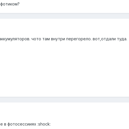
 фотиком?
аккумуляторов. чото там внутри перегорело. вот,отдали туда.
е в фотосессииях :shock: