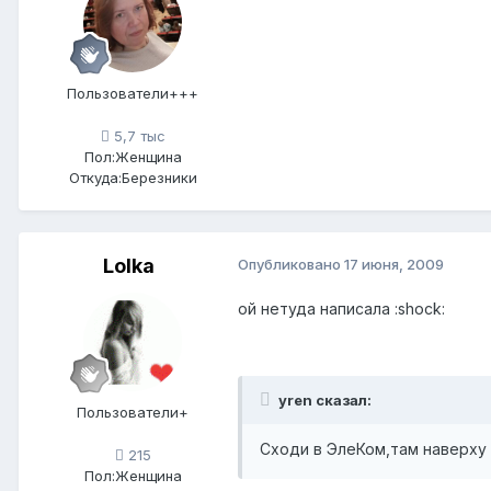
Пользователи+++
5,7 тыс
Пол:
Женщина
Откуда:
Березники
Lolka
Опубликовано
17 июня, 2009
ой нетуда написала :shock:
yren сказал:
Пользователи+
Сходи в ЭлеКом,там наверху 
215
Пол:
Женщина