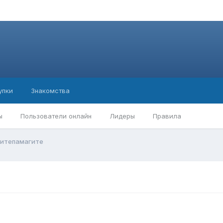
упки
Знакомства
ы
Пользователи онлайн
Лидеры
Правила
ситепамагите