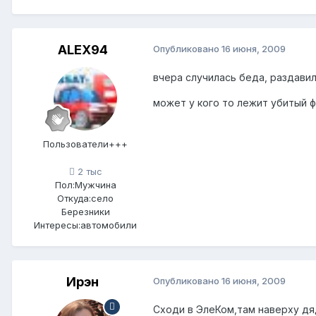
ALEX94
Опубликовано
16 июня, 2009
вчера случилась беда, раздавил
может у кого то лежит убитый 
Пользователи+++
2 тыс
Пол:
Мужчина
Откуда:
село
Березники
Интересы:
автомобили
Ирэн
Опубликовано
16 июня, 2009
Сходи в ЭлеКом,там наверху дяд