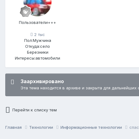
Пользователи+++
2 тыс
Пол:
Мужчина
Откуда:
село
Березники
Интересы:
автомобили
Заархивировано
Эта тема находится в архиве и закрыта для дальнейших 
Перейти к списку тем
Главная
Технологии
Информационные технологии
спа