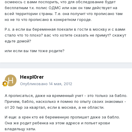
осмеюсь с вами поспорить, что для обследование будет
бесплатным т.к. полис ОДМС или как он там действует на
всей территории страны. Т.е. она получит что прописано там
но не то что прописано в конкретном городе.
P.s. а если вы беременная поехали в гости в москву и с вами
стало что то плохо? вас что хотите сказать не примут? скажут
едьте домой?
или если вы там тоже родите?
Hexpl0rer
Опубликовано
14 мая, 2012
А прописаться, даже на временный учет - это только за бабло.
Причем, бабло, насколько я помню по опыту своих знакомых -
от 20 тыр за квартал, если в москве, а не области.
И еще: а хрен кто её беременную пропишет даже за бабло.
Она же родит ребенка на этом адресе и попьет крови
владельцу хаты.