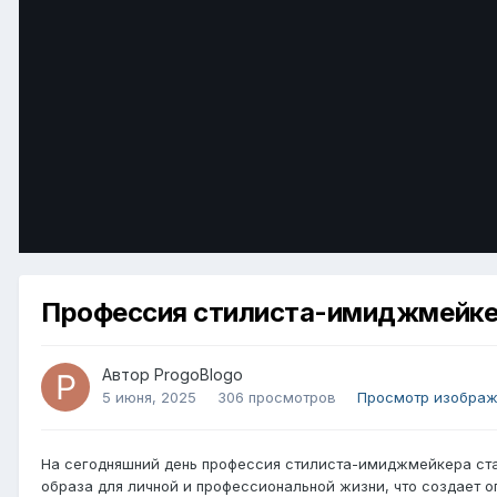
Профессия стилиста-имиджмейкер
Автор
ProgoBlogo
5 июня, 2025
306 просмотров
Просмотр изображ
На сегодняшний день профессия стилиста-имиджмейкера ста
образа для личной и профессиональной жизни, что создает о