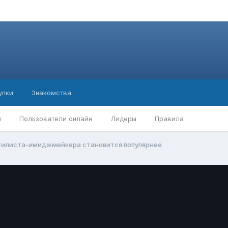
упки
Знакомства
ы
Пользователи онлайн
Лидеры
Правила
тилиста-имиджмейкера становится популярнее