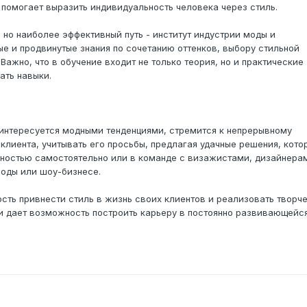
 помогает выразить индивидуальность человека через стиль.
о наиболее эффективный путь - институт индустрии моды и
вые и продвинутые знания по сочетанию оттенков, выбору стильной
ажно, что в обучение входит не только теория, но и практические
ать навыки.
 интересуется модными тенденциями, стремится к непрерывному
лиента, учитывать его просьбы, предлагая удачные решения, кото
лностью самостоятельно или в команде с визажистами, дизайнера
моды или шоу-бизнесе.
ть привнести стиль в жизнь своих клиентов и реализовать творч
ы и дает возможность построить карьеру в постоянно развивающейс