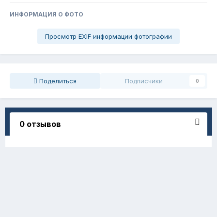
ИНФОРМАЦИЯ О ФОТО
Просмотр EXIF информации фотографии
Поделиться
Подписчики
0
0 отзывов
Отзывов нет
Чтобы оставить отзыв, создайте
аккаунт или авторизуйтесь
Вы должны быть пользователем, чтобы оставить отзыв