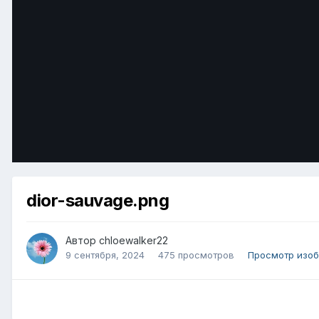
dior-sauvage.png
Автор
chloewalker22
9 сентября, 2024
475 просмотров
Просмотр изоб