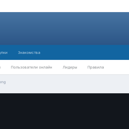
упки
Знакомства
ы
Пользователи онлайн
Лидеры
Правила
png