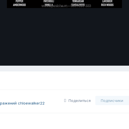
Поделиться
Подписчики
ражений chloewalker22