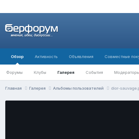
Обзор
Активность
Объявления
Совместные пок
Форумы
Клубы
Галерея
События
Модератор
Главная
Галерея
Альбомы пользователей
dior-sauvage.