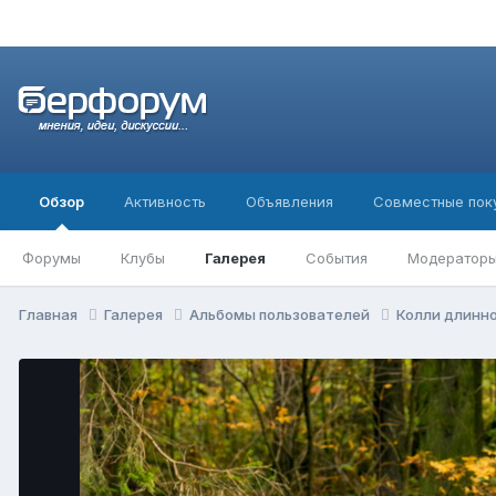
Обзор
Активность
Объявления
Совместные пок
Форумы
Клубы
Галерея
События
Модератор
Главная
Галерея
Альбомы пользователей
Колли длин