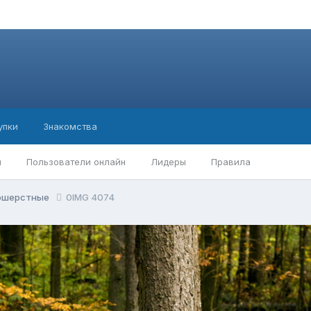
упки
Знакомства
ы
Пользователи онлайн
Лидеры
Правила
ношерстные
0IMG 4074