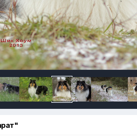
арат"