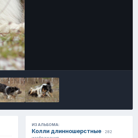
Инструменты
ИЗ АЛЬБОМА:
Колли длинношерстные
· 282
изображения