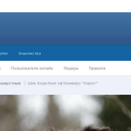
упки
Знакомства
ы
Пользователи онлайн
Лидеры
Правила
ношерстные
Шик Хоум Кинг оф Юнивёрс "Карат"