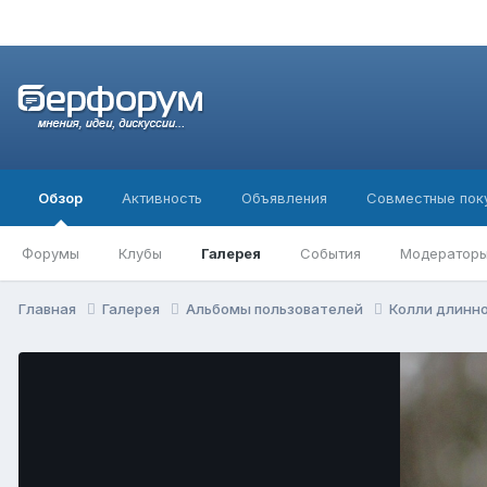
Обзор
Активность
Объявления
Совместные пок
Форумы
Клубы
Галерея
События
Модератор
Главная
Галерея
Альбомы пользователей
Колли длин