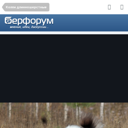
Колли длинношерстные