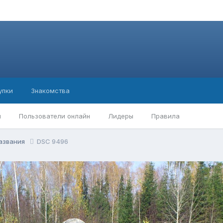
упки
Знакомства
ы
Пользователи онлайн
Лидеры
Правила
названия
DSC 9496