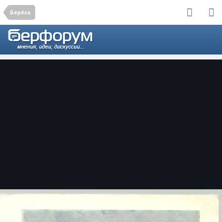
Берёза