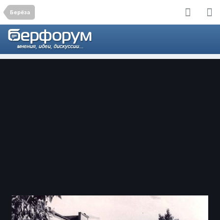
Берёза