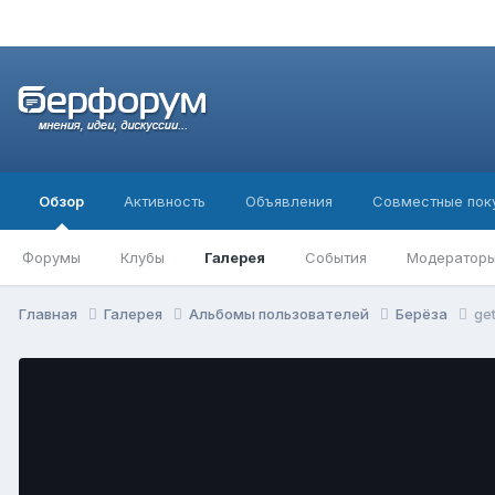
Обзор
Активность
Объявления
Совместные пок
Форумы
Клубы
Галерея
События
Модератор
Главная
Галерея
Альбомы пользователей
Берёза
ge