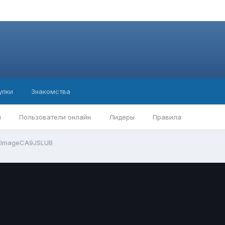
упки
Знакомства
ы
Пользователи онлайн
Лидеры
Правила
tImageCA9JSLUB