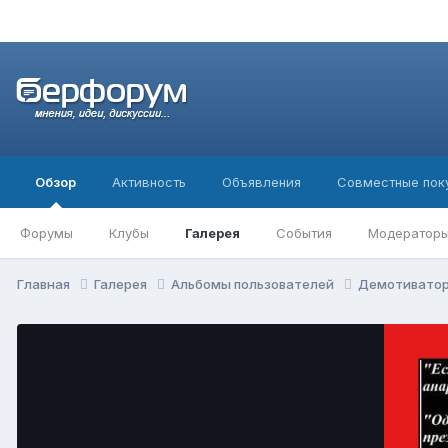
Обзор
Активность
Объявления
Совместные пок
Форумы
Клубы
Галерея
События
Модератор
Главная
Галерея
Альбомы пользователей
Демотивато