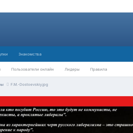
упки
Знакомства
ы
Пользователи онлайн
Лидеры
Правила
ры
F.M.-Dostoevskiy.jpg