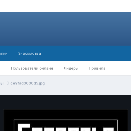
упки
Знакомства
ы
Пользователи онлайн
Лидеры
Правила
ры
ce9fad3030d5.jpg