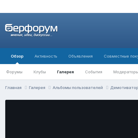
Обзор
Активность
Объявления
Совместные пок
Форумы
Клубы
Галерея
События
Модератор
Главная
Галерея
Альбомы пользователей
Демотивато