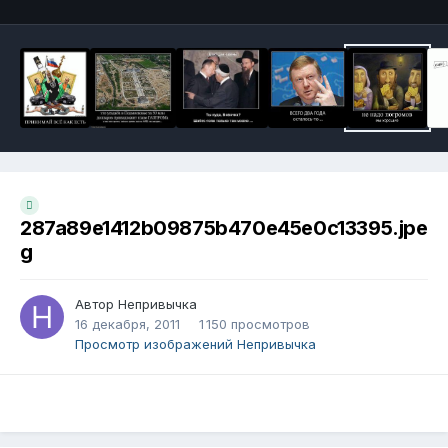
287a89e1412b09875b470e45e0c13395.jpe
g
Автор
Непривычка
16 декабря, 2011
1 150 просмотров
Просмотр изображений Непривычка