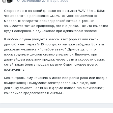
Опубликовано
27 января, 2009
Скорее всего на такой флешке записывают WAV 44кгц 16бит,
что абсолютно равноценно CDDA. Во всех современных
массовых аппаратах раскодировкой потока с флешки
занимается тот же процессор, что и с диска. Так что качество
будет совершенно одинаковое при одинаковом железе.
В любом случае (пойдёт в массы этот формат или какой
другой) - лет через 5-10 про диски мы уже забудем. Вся эта
дисковая механика - "слабое звено". Другое дело, что
производители дисков сильно упираются. Впрочем, при
дальнейшем развитии продаж через сеть и скорости самих
сетей такая форма продаж музыки будет, скорее всего,
неактуальна.
Безконтрольному качанию в инете всё равно рано или поздно
придёт конец. Придумают заинтересованные люди, как
денюшку поиметь. Хотя бы в форме налога "на скачивание",
как сейчас предлагается в Англии...