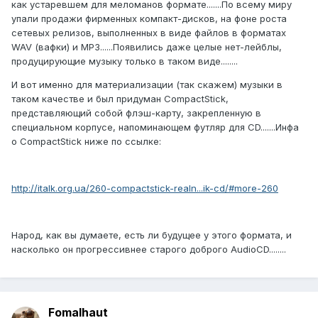
как устаревшем для меломанов формате.......По всему миру
упали продажи фирменных компакт-дисков, на фоне роста
сетевых релизов, выполненных в виде файлов в форматах
WAV (вафки) и MP3......Появились даже целые нет-лейблы,
продуцирующие музыку только в таком виде........
И вот именно для материализации (так скажем) музыки в
таком качестве и был придуман CompactStick,
представляющий собой флэш-карту, закрепленную в
специальном корпусе, напоминающем футляр для CD.......Инфа
о CompactStick ниже по ссылке:
http://italk.org.ua/260-compactstick-realn...ik-cd/#more-260
Народ, как вы думаете, есть ли будущее у этого формата, и
насколько он прогрессивнее старого доброго AudioCD........
Fomalhaut