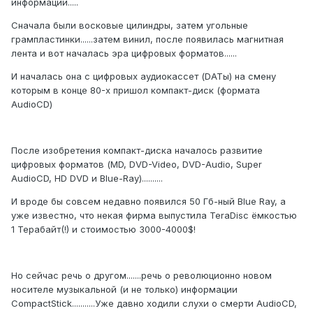
информации.....
Сначала были восковые цилиндры, затем угольные
грампластинки......затем винил, после появилась магнитная
лента и вот началась эра цифровых форматов......
И началась она с цифровых аудиокассет (DATы) на смену
которым в конце 80-х пришол компакт-диск (формата
AudioCD)
После изобретения компакт-диска началось развитие
цифровых форматов (MD, DVD-Video, DVD-Audio, Super
AudioCD, HD DVD и Blue-Ray)..........
И вроде бы совсем недавно появился 50 Гб-ный Blue Ray, а
уже известно, что некая фирма выпустила TeraDisc ёмкостью
1 Терабайт(!) и стоимостью 3000-4000$!
Но сейчас речь о другом.......речь о революционно новом
носителе музыкальной (и не только) информации
CompactStick...........Уже давно ходили слухи о смерти AudioCD,