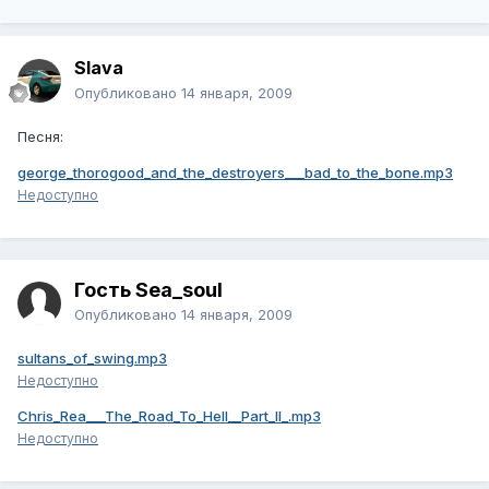
Slava
Опубликовано
14 января, 2009
Песня:
george_thorogood_and_the_destroyers___bad_to_the_bone.mp3
Недоступно
Гость Sea_soul
Опубликовано
14 января, 2009
sultans_of_swing.mp3
Недоступно
Chris_Rea___The_Road_To_Hell__Part_II_.mp3
Недоступно