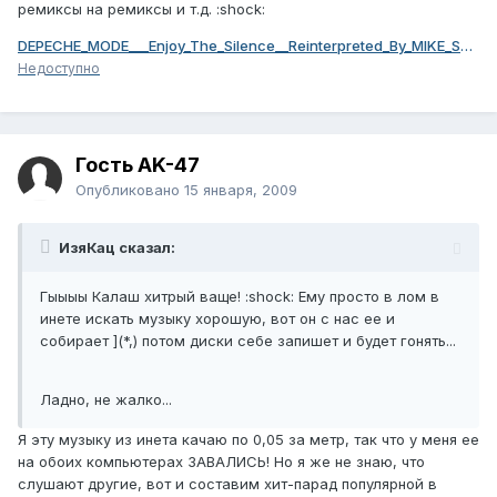
ремиксы на ремиксы и т.д. :shock:
DEPECHE_MODE___Enjoy_The_Silence__Reinterpreted_By_MIKE_SHINODA_.mp3
Недоступно
Гость AK-47
Опубликовано
15 января, 2009
ИзяКац сказал:
Гыыыы Калаш хитрый ваще! :shock: Ему просто в лом в
инете искать музыку хорошую, вот он с нас ее и
собирает ](*,) потом диски себе запишет и будет гонять...
Ладно, не жалко...
Я эту музыку из инета качаю по 0,05 за метр, так что у меня ее
на обоих компьютерах ЗАВАЛИСЬ! Но я же не знаю, что
слушают другие, вот и составим хит-парад популярной в