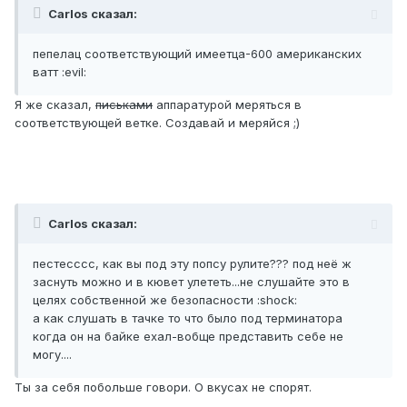
Carlos сказал:
пепелац соответствующий имеетца-600 американских
ватт :evil:
Я же сказал,
письками
аппаратурой меряться в
соответствующей ветке. Создавай и меряйся ;)
Carlos сказал:
пестесссс, как вы под эту попсу рулите??? под неё ж
заснуть можно и в кювет улететь...не слушайте это в
целях собственной же безопасности :shock:
а как слушать в тачке то что было под терминатора
когда он на байке ехал-вобще представить себе не
могу....
Ты за себя побольше говори. О вкусах не спорят.