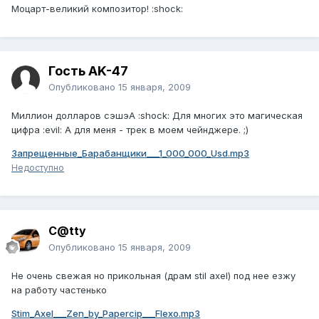
Моцарт-великий композитор! :shock:
Гость AK-47
Опубликовано
15 января, 2009
Миллион долларов сэшэА :shock: Для многих это магическая
цифра :evil: А для меня - трек в моем чейнджере. ;)
Запрещенные_Барабанщики___1_000_000_Usd.mp3
Недоступно
C@tty
Опубликовано
15 января, 2009
Не очень свежая но прикольная (драм stil axel) под нее езжу
на работу частенько
Stim_Axel___Zen_by_Papercip___Flexo.mp3