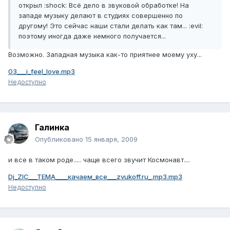
открыл :shock: Всё дело в звуковой обработке! На
западе музыку делают в студиях совершенно по
другому! Это сейчас наши стали делать как там... :evil:
поэтому иногда даже немного получается...
Возможно. Западная музыка как-то приятнее моему уху...
03___i_feel_love.mp3
Недоступно
Галинка
Опубликовано
15 января, 2009
и все в таком роде..... чаще всего звучит Космонавт....
Dj_ZIC___TEMA____качаем_все___zvukoff.ru_.mp3.mp3
Недоступно