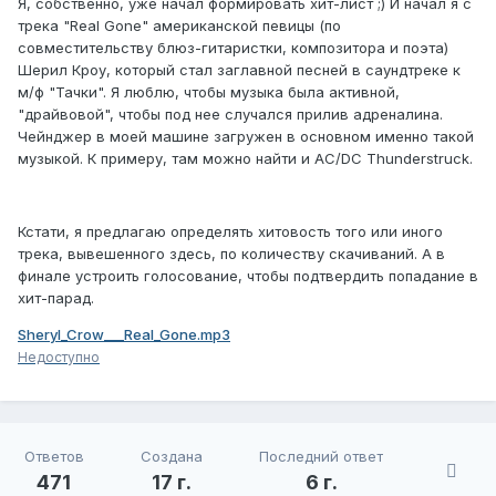
Я, собственно, уже начал формировать хит-лист ;) И начал я с
трека "Real Gone" американской певицы (по
совместительству блюз-гитаристки, композитора и поэта)
Шерил Кроу, который стал заглавной песней в саундтреке к
м/ф "Тачки". Я люблю, чтобы музыка была активной,
"драйвовой", чтобы под нее случался прилив адреналина.
Чейнджер в моей машине загружен в основном именно такой
музыкой. К примеру, там можно найти и AC/DC Thunderstruck.
Кстати, я предлагаю определять хитовость того или иного
трека, вывешенного здесь, по количеству скачиваний. А в
финале устроить голосование, чтобы подтвердить попадание в
хит-парад.
Sheryl_Crow___Real_Gone.mp3
Недоступно
Ответов
Создана
Последний ответ
471
17 г.
6 г.