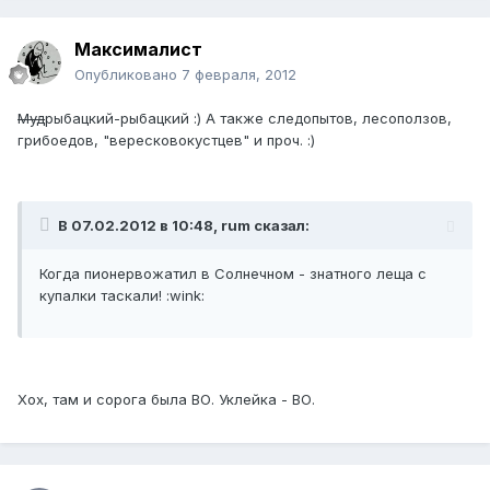
Максималист
Опубликовано
7 февраля, 2012
Муд
рыбацкий-рыбацкий :) А также следопытов, лесоползов,
грибоедов, "вересковокустцев" и проч. :)
В 07.02.2012 в 10:48, rum сказал:
Когда пионервожатил в Солнечном - знатного леща с
купалки таскали! :wink:
Хох, там и сорога была ВО. Уклейка - ВО.