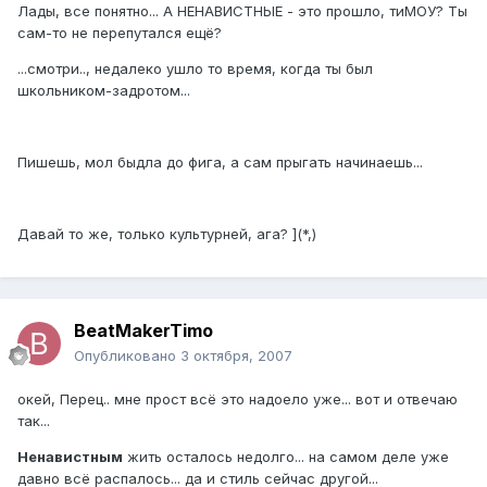
Лады, все понятно... А НЕНАВИСТНЫЕ - это прошло, тиМОУ? Ты
сам-то не перепутался ещё?
...смотри.., недалеко ушло то время, когда ты был
школьником-задротом...
Пишешь, мол быдла до фига, а сам прыгать начинаешь...
Давай то же, только культурней, ага? ](*,)
BeatMakerTimo
Опубликовано
3 октября, 2007
окей, Перец.. мне прост всё это надоело уже... вот и отвечаю
так...
Ненавистным
жить осталось недолго... на самом деле уже
давно всё распалось... да и стиль сейчас другой...