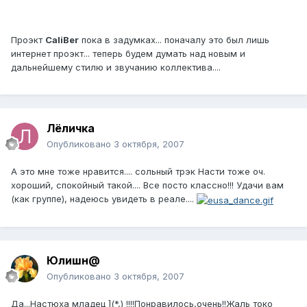
Проэкт
CaliBer
пока в задумках... поначалу это был лишь
интернет проэкт... теперь будем думать над новым и
дальнейшему стилю и звучанию коллектива....
Лёличка
Опубликовано
3 октября, 2007
А это мне тоже нравится.... сольный трэк Насти тоже оч.
хороший, спокойный такой.... Все посто классно!!! Удачи вам
(как группе), надеюсь увидеть в реале....
Юлишн@
Опубликовано
3 октября, 2007
Да...Настюха младец ](*,) !!!!Понравилось,очень!!Жаль токо