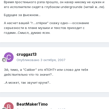
Время простенького рэпа прошло, он нахер никому не нужен и
его исполнители сидят в глубоком undergrounde (читай ж...пе).
Будущее за фьюжном...
А насчет вашей "г....отёрки" скажу одно---осознание
серьезности в плане музыки и текстов приходит с
годами...Смысл, думаю ясен.
cruggaz13
Опубликовано
3 октября, 2007
Эй, тимо, а "Caliber" это пПОНТт или слово для тебя
действительно что-то значит?..
..А может, так звучит круче?..
BeatMakerTimo