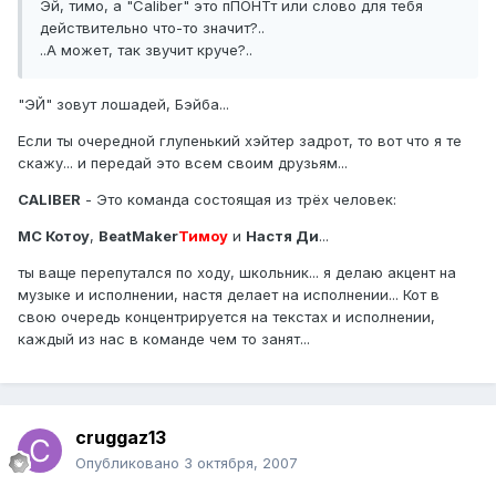
Эй, тимо, а "Caliber" это пПОНТт или слово для тебя
действительно что-то значит?..
..А может, так звучит круче?..
"ЭЙ" зовут лошадей, Бэйба...
Если ты очередной глупенький хэйтер задрот, то вот что я те
скажу... и передай это всем своим друзьям...
CALIBER
- Это команда состоящая из трёх человек:
MC Котоу
,
BeatMaker
Тимоу
и
Настя Ди
...
ты ваще перепутался по ходу, школьник... я делаю акцент на
музыке и исполнении, настя делает на исполнении... Кот в
свою очередь концентрируется на текстах и исполнении,
каждый из нас в команде чем то занят...
cruggaz13
Опубликовано
3 октября, 2007