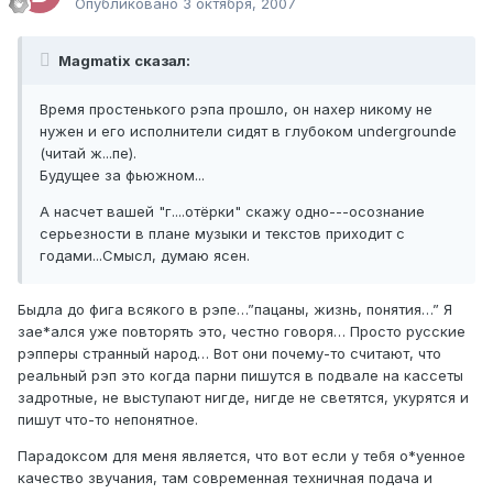
Опубликовано
3 октября, 2007
Magmatix сказал:
Время простенького рэпа прошло, он нахер никому не
нужен и его исполнители сидят в глубоком undergrounde
(читай ж...пе).
Будущее за фьюжном...
А насчет вашей "г....отёрки" скажу одно---осознание
серьезности в плане музыки и текстов приходит с
годами...Смысл, думаю ясен.
Быдла до фига всякого в рэпе…”пацаны, жизнь, понятия…” Я
зае*ался уже повторять это, честно говоря… Просто русские
рэпперы странный народ… Вот они почему-то считают, что
реальный рэп это когда парни пишутся в подвале на кассеты
задротные, не выступают нигде, нигде не светятся, укурятся и
пишут что-то непонятное.
Парадоксом для меня является, что вот если у тебя о*уенное
качество звучания, там современная техничная подача и