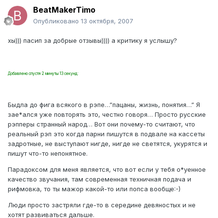
BeatMakerTimo
Опубликовано
13 октября, 2007
хы))) пасип за добрые отзывы)))) а критику я услышу?
Добавлено спустя 2 минуты 13 секунд:
Быдла до фига всякого в рэпе…”пацаны, жизнь, понятия…” Я
зае*ался уже повторять это, честно говоря… Просто русские
рэпперы странный народ… Вот они почему-то считают, что
реальный рэп это когда парни пишутся в подвале на кассеты
задротные, не выступают нигде, нигде не светятся, укурятся и
пишут что-то непонятное.
Парадоксом для меня является, что вот если у тебя о*уенное
качество звучания, там современная техничная подача и
рифмовка, то ты мажор какой-то или попса вообще:-)
Люди просто застряли где-то в середине девяностых и не
хотят развиваться дальше.