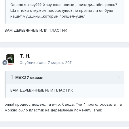
Оо,как я хочу??? Хочу окна новые ,прихади....абищаешь?
Ща я тока с мужем посоветуюсь,не против ли он будет
нащет мущщины...который пришел-ушел
ВАМ ДЕРЕВЯННЫЕ ИЛИ ПЛАСТИК
Т. Н.
Опубликовано
7 марта, 2011
MAX27 сказал:
ВАМ ДЕРЕВЯННЫЕ ИЛИ ПЛАСТИК
оппа! процесс пошел.... а я-то, балда, "нет" проголосовала... а
можно было пластик на деревянные поменять :zhal: