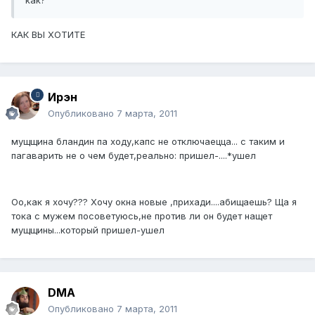
как?
КАК ВЫ ХОТИТЕ
Ирэн
Опубликовано
7 марта, 2011
мущщина бландин па ходу,капс не отключаецца... с таким и
пагаварить не о чем будет,реально: пришел-....*ушел
Оо,как я хочу??? Хочу окна новые ,прихади....абищаешь? Ща я
тока с мужем посоветуюсь,не против ли он будет нащет
мущщины...который пришел-ушел
DMA
Опубликовано
7 марта, 2011