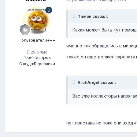
Тимон сказал:
Какая может быть тут помощь
Пользователи+++
именно так.обращались в милиц
29,5 тыс
также он еще должен зарплату.в
Пол:
Женщина
Откуда:
Березники
ArchАngel сказал:
Вас уже коллекторы напряга
нет.приставы.но пока они входя