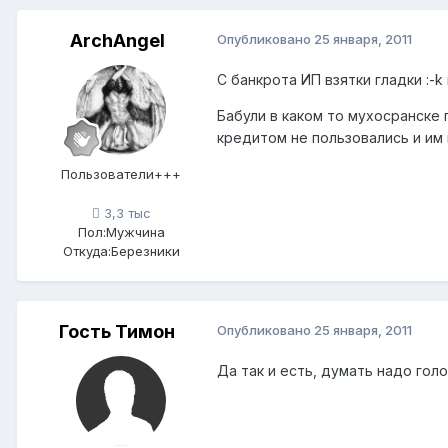
ArchАngel
Опубликовано
25 января, 2011
С банкрота ИП взятки гладки :-
Бабули в каком то мухосранске 
кредитом не пользовались и им 
Пользователи+++
3,3 тыс
Пол:
Мужчина
Откуда:
Березники
Гость Тимон
Опубликовано
25 января, 2011
Да так и есть, думать надо гол