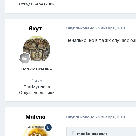
Откуда:
Березники
Якут
Опубликовано
25 января, 2011
Печально, но в таких случаях ба
Пользователи+
478
Пол:
Мужчина
Откуда:
Березники
Мalena
Опубликовано
25 января, 2011
maska сказал: