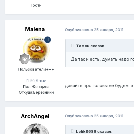
Гости
Мalena
Опубликовано
25 января, 2011
Тимон сказал:
Да так и есть, думать надо г
Пользователи+++
29,5 тыс
давайте про головы не будем. э
Пол:
Женщина
Откуда:
Березники
ArchАngel
Опубликовано
25 января, 2011
Lelik8686 сказал: