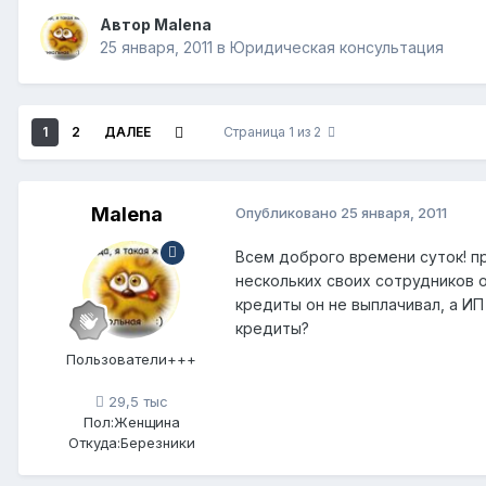
Автор
Мalena
25 января, 2011
в
Юридическая консультация
1
2
ДАЛЕЕ
Страница 1 из 2
Мalena
Опубликовано
25 января, 2011
Всем доброго времени суток! пр
нескольких своих сотрудников 
кредиты он не выплачивал, а И
кредиты?
Пользователи+++
29,5 тыс
Пол:
Женщина
Откуда:
Березники