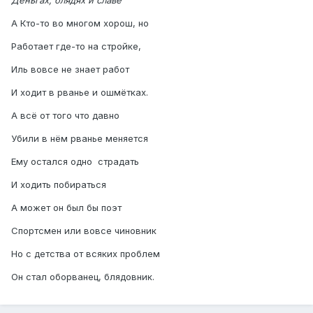
Деньгах, блядях и славе
А Кто-то во многом хорош, но
Работает где-то на стройке,
Иль вовсе не знает работ
И ходит в рванье и ошмëтках.
А всë от того что давно
Убили в нëм рванье меняется
Ему остался одно страдать
И ходить побираться
А может он был бы поэт
Спортсмен или вовсе чиновник
Но с детства от всяких проблем
Он стал оборванец, блядовник.