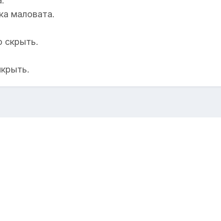
.
ка маловата.
 скрыть.
икрыть.