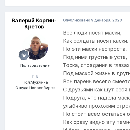
Валерий Коргин-
Опубликовано
9 декабря, 2023
Кретов
Все люди носят маски,
Как солдаты носят каски.
Но эти маски неспроста,
Под ними грустные уста,
Тоска, страдания в глазах
Пользователи+
Под маской жизнь в други
6
Вон парень весело смеетс
Пол:
Мужчина
Откуда:
Новосибирск
С друзьями как шут себя 
Подруга, что надела маск
улыбчиво прохожим строи
Но стоит всем остаться 
Как сразу видно эту темн