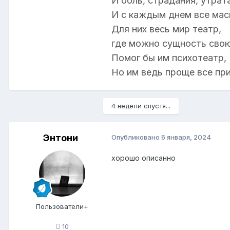
И боль, страдания, утрата
И с каждым днем все мас
Для них весь мир театр,
где можно сущность свою
Помог бы им психотеатр,
Но им ведь проще все пр
4 недели спустя...
Энтони
Опубликовано
6 января, 2024
хорошо описанно
Пользователи+
10