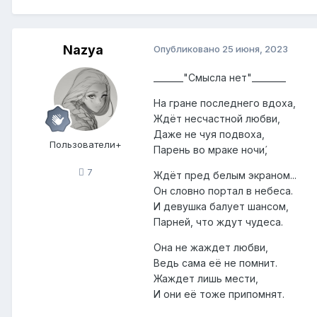
Nazya
Опубликовано
25 июня, 2023
_______"Смысла нет"________
На гране последнего вдоха,
Ждёт несчастной любви,
Даже не чуя подвоха,
Пользователи+
Парень во мраке ночи́,
7
Ждёт пред белым экраном...
Он словно портал в небеса.
И девушка балует шансом,
Парней, что ждут чудеса.
Она не жаждет любви,
Ведь сама её не помнит.
Жаждет лишь мести,
И они её тоже припомнят.