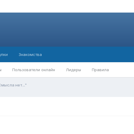
упки
Знакомства
ы
Пользователи онлайн
Лидеры
Правила
Смысла нет..."