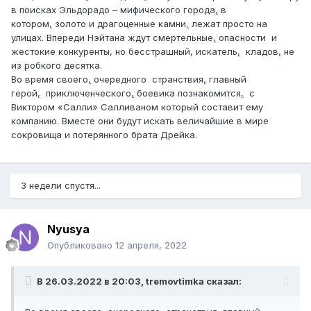
в поисках Эльдорадо – мифического города
,
в
котором
,
золото и драгоценные камни
,
лежат просто на
улицах. Впереди Нэйтана ждут смертельные
,
опасности
и
жестокие конкуренты, но бесстрашный, искатель
,
кладов
,
не
из робкого десятка.
Во время своего
,
очередного
странствия
,
главный
герой
,
приключенческого
,
боевика познакомится
,
с
Виктором «Салли» Салливаном который составит ему
компанию. Вместе они будут искать величайшие в мире
сокровища и потерянного брата Дрейка.
3 недели спустя...
Nyusya
Опубликовано
12 апреля, 2022
В 26.03.2022 в 20:03,
tremovtimka
сказал: