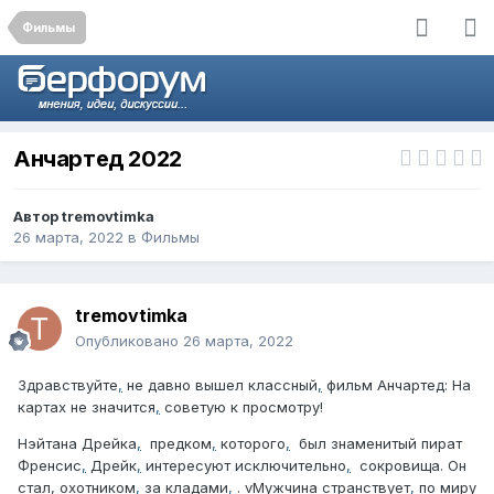
Фильмы
Анчартед 2022
Автор
tremovtimka
26 марта, 2022
в
Фильмы
tremovtimka
Опубликовано
26 марта, 2022
Здравствуйте
,
не давно вышел классный
,
фильм Анчартед: На
картах не значится
,
советую к просмотру!
Нэйтана Дрейка
,
предком
,
которого
,
был знаменитый пират
Френсис
,
Дрейк
,
интересуют исключительно
,
сокровища. Он
стал, охотником
,
за кладами
,
. vМужчина странствует
,
по миру