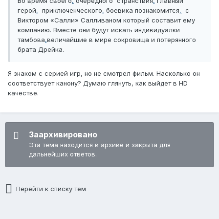
Во время своего
,
очередного
странствия
,
главный
герой
,
приключенческого
,
боевика познакомится
,
с
Виктором «Салли» Салливаном который составит ему
компанию. Вместе они будут искать индивидуалки
тамбова
,
величайшие в мире сокровища и потерянного
брата Дрейка.
Я знаком с серией игр, но не смотрел фильм. Насколько он
соответствует канону? Думаю глянуть, как выйдет в HD
качестве.
Заархивировано
Эта тема находится в архиве и закрыта для
дальнейших ответов.
Перейти к списку тем