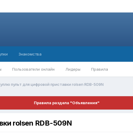
упки
Знакомства
ы
Пользователи онлайн
Лидеры
Правила
Куплю пульт для цифровой приставки rolsen RDB-509N
Правила раздела "Объявления"
вки rolsen RDB-509N