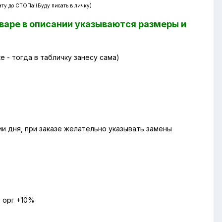
лату до СТОПа!(Буду писать в личку)
оваре в описании указываются размеры и
е - тогда в табличку занесу сама)
ии дня, при заказе желательно указывать замены
е орг +10%