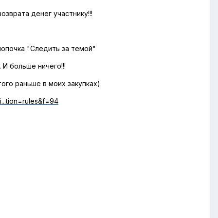
зврата денег участнику!!!
кнопочка "Следить за темой"
 И больше ничего!!!
того раньше в моих закупках)
i...tion=rules&f=94