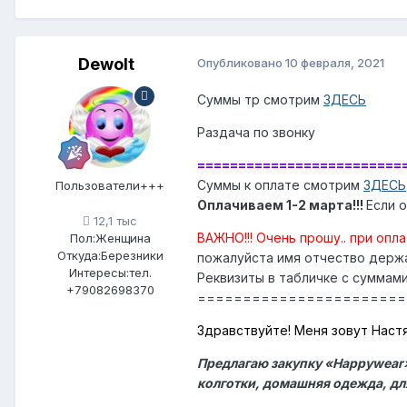
Dewolt
Опубликовано
10 февраля, 2021
Суммы тр смотрим
ЗДЕСЬ
Раздача по звонку
=========================
Суммы к оплате смотрим
ЗДЕСЬ
Пользователи+++
Оплачиваем 1-2 марта!!!
Если 
12,1 тыс
ВАЖНО!!! Очень прошу.. при опл
Пол:
Женщина
Откуда:
Березники
пожалуйста имя отчество держа
Интересы:
тел.
Реквизиты в табличке с суммам
+79082698370
=======================
Здравствуйте! Меня зовут Наст
Предлагаю закупку «Happywear» 
колготки, домашняя одежда, для