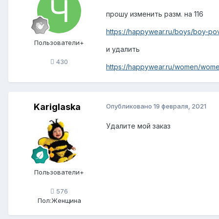
прошу изменить разм. на 116
https://happywear.ru/boys/boy-p
Пользователи+
и удалить
430
https://happywear.ru/women/wom
Kariglaska
Опубликовано
19 февраля, 2021
Удалите мой заказ
Пользователи+
576
Пол:
Женщина