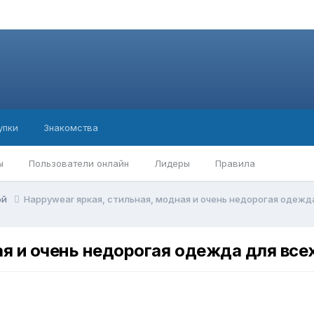
упки
Знакомства
ы
Пользователи онлайн
Лидеры
Правила
ой
Happywear яркая, стильная, модная и очень недорогая одежда
я и очень недорогая одежда для всех