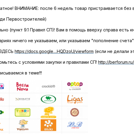
атное! ВНИМАНИЕ: после 6 недель товар пристраивается без во
ади Первостроителей)
ьно (пункт 9.1 Правил СП)! Вам в помощь вверху справа есть 
ариях ничего не указываем, или указываем "пополнение счета".
 ЗДЕСЬ
https://docs.google....HQDzoU/viewform
(если не делали э
омьтесь с условиями закупки и правилами СП!
http://berforum.ru/
сываемся в теме!!!