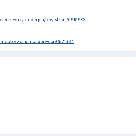
ovsednevnaya-odegda/boy-shtani/6619683
en-belio/women-underwear/6621964