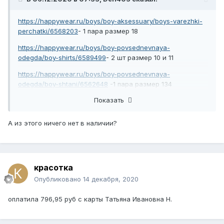
https://happywear.ru/boys/boy-aksessuary/boys-varezhki-
perchatki/6568203
- 1 пара размер 18
https://happywear.ru/boys/boy-povsednevnaya-
odegda/boy-shirts/6589499
- 2 шт размер 10 и 11
https://happywear.ru/boys/boy-povsednevnaya-
odegda/boy-shtani/6562648
-1 пара размер 134
Показать
-1
https://happywear.ru/women/women-belio/women-
bra/6610044
шт размер 80 В
А из этого ничего нет в наличии?
https://happywear.ru/women/women-belio/women-
nabory/6611544
- 1 комплект размер L
https://happywear.ru/women/women-
povsednevnaya/women-platya/6619994
-1шт размер 44
красотка
Опубликовано
14 декабря, 2020
оплатила 796,95 руб с карты Татьяна Ивановна Н.