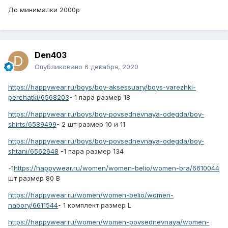
До минималки 2000р
Den403
Опубликовано
6 декабря, 2020
https://happywear.ru/boys/boy-aksessuary/boys-varezhki-
perchatki/6568203
- 1 пара размер 18
https://happywear.ru/boys/boy-povsednevnaya-odegda/boy-
shirts/6589499
- 2 шт размер 10 и 11
https://happywear.ru/boys/boy-povsednevnaya-odegda/boy-
shtani/6562648
-1 пара размер 134
-1
https://happywear.ru/women/women-belio/women-bra/6610044
шт размер 80 В
https://happywear.ru/women/women-belio/women-
nabory/6611544
- 1 комплект размер L
https://happywear.ru/women/women-povsednevnaya/women-