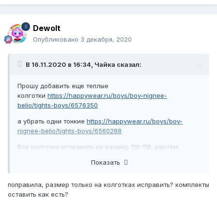
Dewolt
Опубликовано
3 декабря, 2020
В 16.11.2020 в 16:34,
Чайка
сказал:
Прошу добавить еще теплые
колготки
https://happywear.ru/boys/boy-nignee-
belio/tights-boys/6576350
а убрать одни тонкие
https://happywear.ru/boys/boy-
nignee-belio/tights-boys/6560288
Все колготки исправить на размер 110-116, растем
быстро.
Показать
поправила, размер только на колготках исправить? комплекты
Спасибо.
оставить как есть?