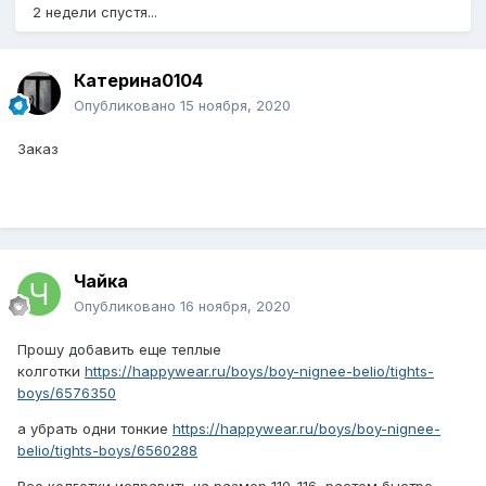
2 недели спустя...
Катерина0104
Опубликовано
15 ноября, 2020
Заказ
Чайка
Опубликовано
16 ноября, 2020
Прошу добавить еще теплые
колготки
https://happywear.ru/boys/boy-nignee-belio/tights-
boys/6576350
а убрать одни тонкие
https://happywear.ru/boys/boy-nignee-
belio/tights-boys/6560288