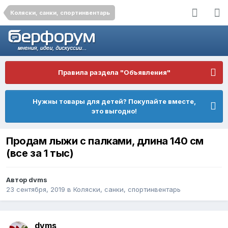
Коляски, санки, спортинвентарь
Правила раздела "Объявления"
Нужны товары для детей? Покупайте вместе,
это выгодно!
Продам лыжи с палками, длина 140 см
(все за 1 тыс)
Автор
dvms
23 сентября, 2019
в
Коляски, санки, спортинвентарь
dvms