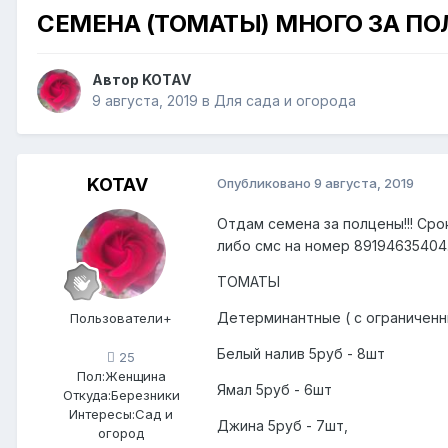
СЕМЕНА (ТОМАТЫ) МНОГО ЗА ПО
Автор
KOTAV
9 августа, 2019
в
Для сада и огорода
KOTAV
Опубликовано
9 августа, 2019
Отдам семена за полцены!!! Ср
либо смс на номер 89194635404
ТОМАТЫ
Детерминантные ( с ограничен
Пользователи+
Белый налив 5руб - 8шт
25
Пол:
Женщина
Ямал 5руб - 6шт
Откуда:
Березники
Интересы:
Сад и
Джина 5руб - 7шт,
огород