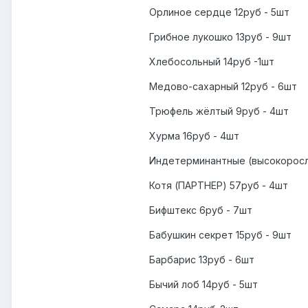
Орлиное сердце 12руб - 5шт
Грибное лукошко 13руб - 9шт
Хлебосольный 14руб -1шт
Медово-сахарный 12руб - 6шт
Трюфель жёлтый 9руб - 4шт
Хурма 16руб - 4шт
Индетерминантные (высокорос
Котя (ПАРТНЕР) 57руб - 4шт
Бифштекс 6руб - 7шт
Бабушкин секрет 15руб - 9шт
Барбарис 13руб - 6шт
Бычий лоб 14руб - 5шт