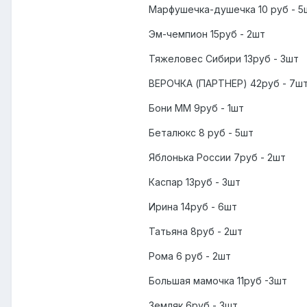
Марфушечка-душечка 10 руб - 5
Эм-чемпион 15руб - 2шт
Тяжеловес Сибири 13руб - 3шт
ВЕРОЧКА (ПАРТНЕР) 42руб - 7шт
Бони ММ 9руб - 1шт
Беталюкс 8 руб - 5шт
Яблонька России 7руб - 2шт
Каспар 13руб - 3шт
Ирина 14руб - 6шт
Татьяна 8руб - 2шт
Рома 6 руб - 2шт
Большая мамочка 11руб -3шт
Земляк 6руб - 3шт