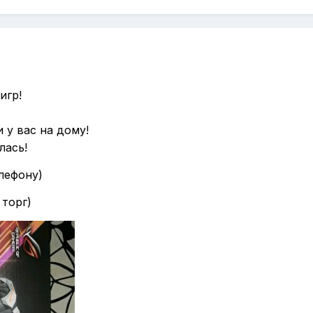
игр!
 у вас на дому!
лась!
лефону)
торг)