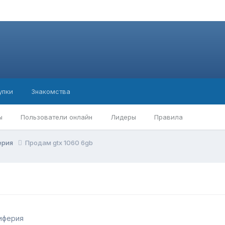
упки
Знакомства
ы
Пользователи онлайн
Лидеры
Правила
ерия
Продам gtx 1060 6gb
иферия