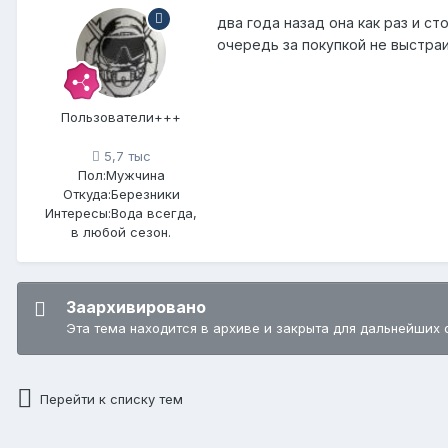
два года назад она как раз и ст
очередь за покупкой не выстраи
Пользователи+++
5,7 тыс
Пол:
Мужчина
Откуда:
Березники
Интересы:
Вода всегда,
в любой сезон.
Заархивировано
Эта тема находится в архиве и закрыта для дальнейших 
Перейти к списку тем