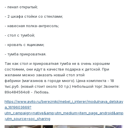
- пенал открытый;
- 2 шкафа стойки со стеклами;
- навесная полка-антресоль;
- стол с тумбой;
- кровать с ящиками;
- тумба прикроватная.
Так как стол и прикроватная тумба не в очень хорошем
состоянии, они идут в качестве подарка к детской. При
желании можно заказать новый стол этой
фабрики (магазинов в городе много). Цена комплекта - 18
тыс.руб. (новый стоит около 50 т.р.) Небольшой торг.
Звоните:
89о484564о8 - Любовь.
https://www.avito.ru/berezniki/mebel_i_interer/modulnaya_detskay
a_1619603669?
utm_campaign=native&amp;utm_medium=item_page_android&amp
;utm_source=soc_sharing