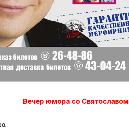
Вечер юмора со Святославом
00.