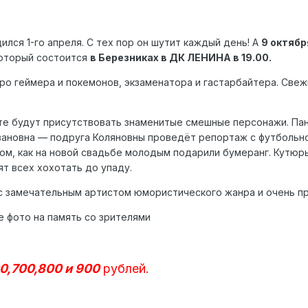
лся 1-го апреля. С тех пор он шутит каждый день! А
9 октябр
который состоится
в Березниках в ДК ЛЕНИНА в 19.00.
ро геймера и покемонов, экзаменатора и гастарбайтера. Свеж
рте будут присутствовать знаменитые смешные персонажи. Пан
ановна — подруга Коляновны проведёт репортаж с футбольного
том, как на новой свадьбе молодым подарили бумеранг. Кутюр
т всех хохотать до упаду.
с замечательным артистом юмористического жанра и очень п
 фото на память со зрителями
0,700,800 и 900
рублей.