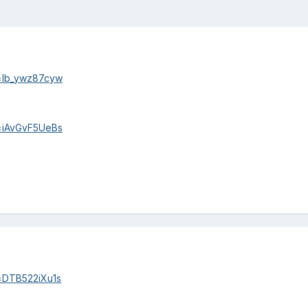
v=Ib_ywz87cyw
v=iAvGvF5UeBs
=DTB522iXu1s