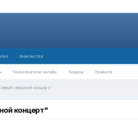
упки
Знакомства
ы
Пользователи онлайн
Лидеры
Правила
"Самый смешной концерт"
ной концерт"