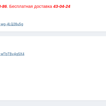
8-86
. Бесплатная доставка
43-04-24
v=wg-4LQ28u5g
?v=wTbTBv4gSX4