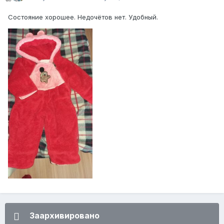
Состояние хорошее. Недочётов нет. Удобный.
Заархивировано