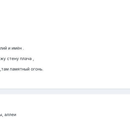
лий и имён .
жу стену плача ,
,там памятный огонь.
ы, аллеи