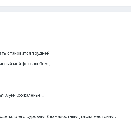
ть становится трудней .
ринный мой фотоальбом ,
я ,муки ,сожаленье....
 сделало его суровым ,безжалостным ,таким жестоким .