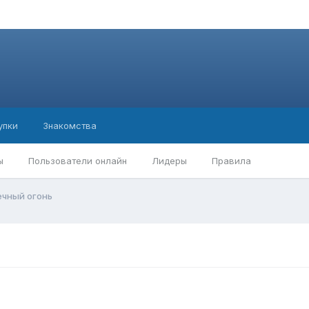
упки
Знакомства
ы
Пользователи онлайн
Лидеры
Правила
ечный огонь