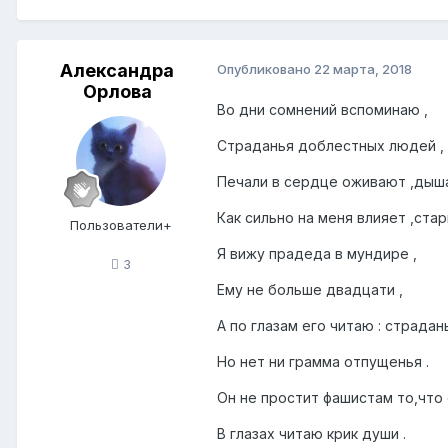
Александра
Опубликовано
22 марта, 2018
Орлова
Во дни сомнений вспоминаю ,
Страданья доблестных людей ,
Печали в сердце оживают ,дыша
Как сильно на меня влияет ,ста
Пользователи+
Я вижу прадеда в мундире ,
3
Ему не больше двадцати ,
А по глазам его читаю : страдань
Но нет ни грамма отпущенья .
Он не простит фашистам то,что
В глазах читаю крик души .